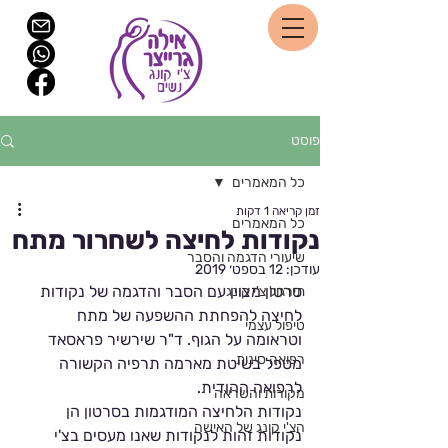
פוסט
כל המאמרים
זמן קריאה 1 דקות
כל המאמרים
נקודות לחיצה לשחרור מתח
שיעורי הדגמה והסבר
עודכן:
12 בספט׳ 2019
סרטון מצוין עם הסבר והדגמה של נקודות 
תירגול צ'י קונג
לחיצה להפחתת ההשפעה של מתח 
טיפול עצמי
וטראומה על הגוף. ד"ר שירשיר פראסאד 
רפואה סינית
מטפל בשיטת מארמה תרפיה הקשורה 
לרפואה ההודית. 
מקורות והשראה
נקודות הלחיצה המודגמות בסרטון הן 
הצ'י קונג של האישה
נקודות זהות לנקודות שאנו מעסים בצ'י 