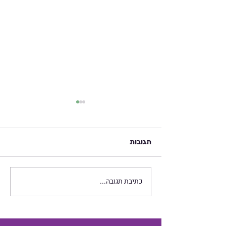
תגובות
כתיבת תגובה...
חיזוק הכליות - נושא
משמעותי בתירגול צ'י קונג
נשים