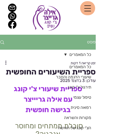
פוסט
כל המאמרים
זמן קריאה 1 דקות
כל המאמרים
ספריית השיעורים החופשית
שיעורי הדגמה והסבר
עודכן:
3 בדצמ׳ 2025
תירגול צ'י קונג
ספריית שיעורי צ'י קונג
טיפול עצמי
עם אילה גריייצר
רפואה סינית
בגישה חופשית
מקורות והשראה
סובלת ממתחים ומחוסר 
הצ'י קונג של האישה