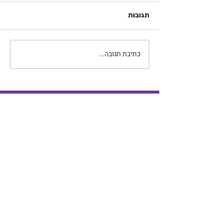
תגובות
כתיבת תגובה...
חיזוק הכליות - נושא
משמעותי בתירגול צ'י קונג
נשים
כמה מילים ממני על צ'י קונג נשים
רישום לעידכונים