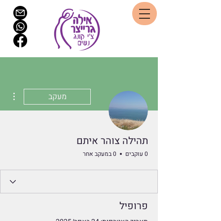
ions
מעקב
תהילה צוהר איתם
0 עוקבים
0 במעקב אחר
פרופיל