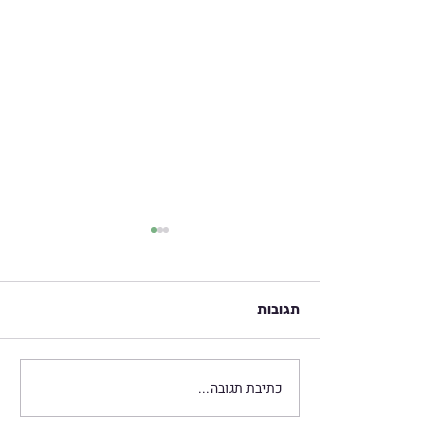
תגובות
כתיבת תגובה...
חיזוק הכליות - נושא
משמעותי בתירגול צ'י קונג
נשים