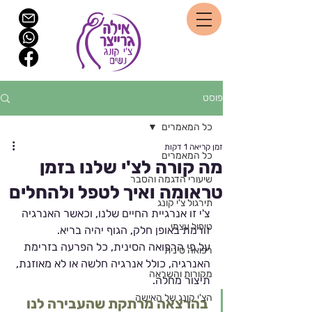
פוסט
כל המאמרים
זמן קריאה 1 דקות
כל המאמרים
מה קורה לצ'י שלנו בזמן
שיעורי הדגמה והסבר
טראומה ואיך לטפל ולהחלים
תירגול צ'י קונג
צ'י זו אנרגיית החיים שלנו, וכאשר האנרגיה 
טיפול עצמי
זורמת באופן חלק, הגוף יהיה בריא. 
על פי הרפואה הסינית, כל הפרעה בזרימת 
רפואה סינית
האנרגיה, כולל אנרגיה חלשה או לא מאוזנת, 
מקורות והשראה
תיצור מחלה. 
הצ'י קונג של האישה
בהרצאה מרתקת שהעבירה לנו 