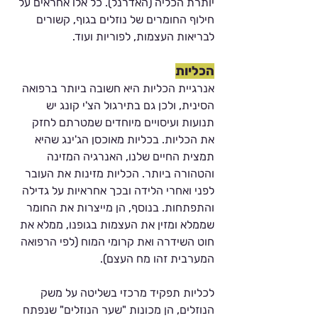
Γ
יותרת הכליה (האדרנל). כל אלו אחראים על 
חילוף החומרים של נוזלים בגוף, קשורים 
לבריאות העצמות, לפוריות ועוד.
הכליות
אנרגיית הכליות היא חשובה ביותר ברפואה 
הסינית, ולכן גם בתירגול הצ'י קונג יש 
תנועות ועיסויים מיוחדים שמטרתם לחזק 
את הכליות. בכליות מאוכסן הג'ינג שהיא 
תמצית החיים שלנו, האנרגיה המזינה 
והטהורה ביותר. הכליות מזינות את העובר 
לפני ואחרי הלידה ובכך אחראיות על גדילה 
והתפתחות. בנוסף, הן מייצרות את החומר 
שממלא ומזין את העצמות בגופנו, ממלא את 
חוט השידרה ואת קרומי המוח (לפי הרפואה 
המערבית זהו מח העצם). 
לכליות תפקיד מרכזי בשליטה על משק 
הנוזלים, הן מכונות "שער הנוזלים" שנפתח 