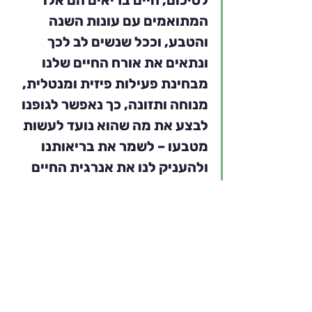
לסיכום, חיים בריאים הם אלו 
המתואמים עם עונות השנה 
והטבע, וככל שנשים לב לכך 
ונתאים את אורח החיים שלנו 
מבחינת פעילות פיזית ומנטלית, 
מנוחה ותזונה, כך נאפשר לגופנו 
לבצע את מה שהוא נועד לעשות 
מטבעו – לשמר את בריאותנו 
ולהעניק לנו את אנרגית החיים 
הדרושה לנו על מנת לפעול 
בעולם.  
אני מודה למקורות הבאים בהם נעזרתי 
בהכנת המאמר:
מירב מזא"ה, www.meravmazeh.com 