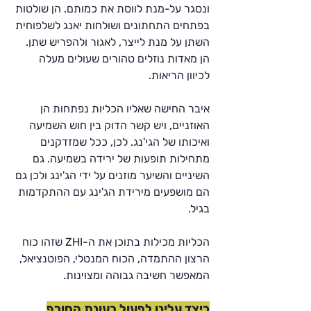
ונסגר על-מנת לווסת את כמותם. הן שולטות 
בפתחים התחתונים ושולחות יאנג לשלפוחית 
השתן על מנת לייצר, לאגור ולהפריש שתן. 
הן מאדות נוזלים טהורים שעולים מעלה 
לכיוון הריאות. 
איבר החישה שאליו הכליות נפתחות הן 
האוזניים, ויש קשר הדוק בין חוש השמיעה 
ואיכותו של הגי'נג. לכן, ככל שמזדקנים 
מתחילות תופעות של ירידה בשמיעה. גם 
השיניים והשיער מוזנים על ידי הג'ינג ולכן גם 
הם מושפעים מירידת הג'ינג עם ההתקדמות 
בגיל.
הכליות מכילות בתוכן את ה-ZHI שזהו כוח 
הרצון ההתמדה, הכוח המנטלי, הפוטנציאל, 
המאפשר חשיבה גבוהה ומצוינות.
כיצד עלינו לפעול בעונת החורף