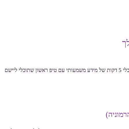
ך
נא התחילי עם הסרטון הקצר שבו אני מסבירה איך אנחנו יכולות להיות בריאות יותר בגוף ובנפש, באמצעות הצ'י קונג לנשים. קבלי 5 דקות של מידע משמעותי עם טיפ ראשון שתוכלי ליישם
מוניה)