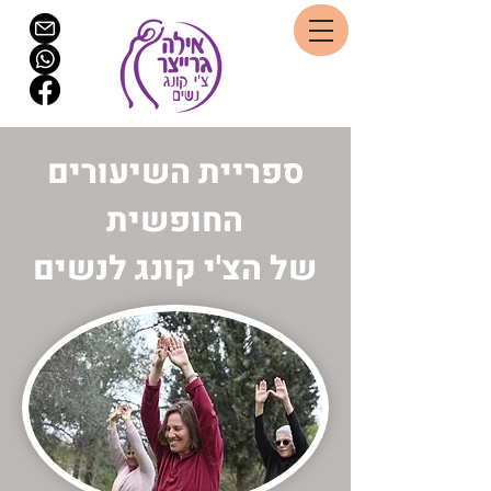
ספריית השיעורים
החופשית
של הצ'י קונג לנשים