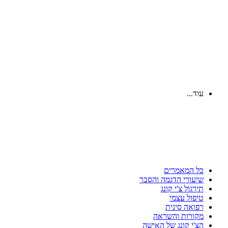
עוד...
כל המאמרים
שיעורי הדגמה והסבר
תירגול צ'י קונג
טיפול עצמי
רפואה סינית
מקורות והשראה
הצ'י קונג של האישה