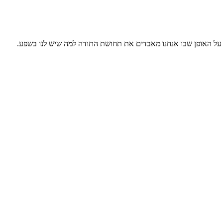
המצורף מתאר Sreejith Krishnan את "אפקט התפוח ה-10" ויש בו מוסר השכל מקסים על האופן שבו אנחנו מאבדים את תחושת התודה למה שיש לנו בשפע.