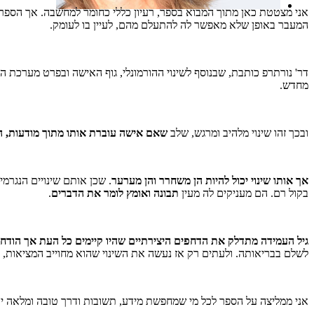
אני מצטטת כאן מתוך המבוא בספר, רעיון כללי כחומר למחשבה. אך הספר מ
המעבר באופן שלא מאפשר לה להתעלם מהם, לעיין בו לעומק.
דר' נורתרפ כותבת, שבנוסף לשינוי ההורמונלי, גוף האישה ובפרט מערכת 
מחדש.
ובכך זהו שינוי מלהיב ומרגש, שלב
שאם אישה עוברת אותו מתוך מודעות, ה
אך אותו שינוי יכול להיות הן משחרר והן מערער
. שכן אותם שינויים הנגרמ
בקול רם. הם מעניקים לה מעין
תבונה ואומץ לומר את הדברים
.
גיל העמידה מתדלק את הדחפים היצירתיים שהיו קיימים כל העת אך הודחק
לשלם בבריאותה. ולעתים רק אז נעשה את השינוי שהוא מחוייב המציאות, 
אני ממליצה על הספר לכל מי שמחפשת מידע, תשובות ודרך טובה ומלאה יו