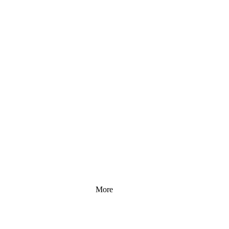
כמה מילים ממני על צ'י קונג נשים
יצירת קשר
More