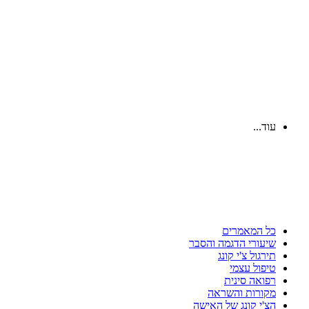
עוד...
כל המאמרים
שיעורי הדגמה והסבר
תירגול צ'י קונג
טיפול עצמי
רפואה סינית
מקורות והשראה
הצ'י קונג של האישה