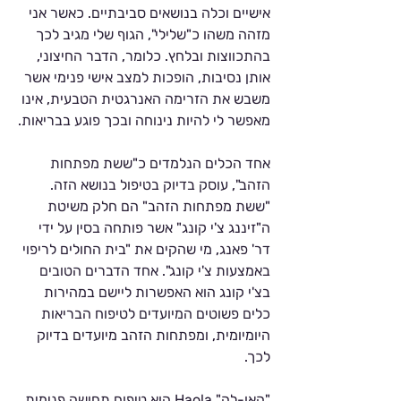
אישיים וכלה בנושאים סביבתיים. כאשר אני 
מזהה משהו כ"שלילי", הגוף שלי מגיב לכך 
בהתכווצות ובלחץ. כלומר, הדבר החיצוני, 
אותן נסיבות, הופכות למצב אישי פנימי אשר 
משבש את הזרימה האנרגטית הטבעית, אינו 
מאפשר לי להיות נינוחה ובכך פוגע בבריאות.
אחד הכלים הנלמדים כ"ששת מפתחות 
הזהב", עוסק בדיוק בטיפול בנושא הזה. 
"ששת מפתחות הזהב" הם חלק משיטת 
ה"זיננג צ'י קונג" אשר פותחה בסין על ידי 
דר' פאנג, מי שהקים את "בית החולים לריפוי 
באמצעות צ'י קונג". אחד הדברים הטובים 
בצ'י קונג הוא האפשרות ליישם במהירות 
כלים פשוטים המיועדים לטיפוח הבריאות 
היומיומית, ומפתחות הזהב מיועדים בדיוק 
לכך.
"האו-לה" Haola הוא טיפוח תחושה פנימית 