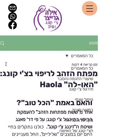
פוסט
כל המאמרים
זמן קריאה 4 דקות
כל המאמרים
מפתח הזהב לריפוי בצ'י קונג:
שיעורי הדגמה והסבר
"האו-לה" Haola
תירגול צ'י קונג
טיפול עצמי
והאם באמת "הכל טוב"?
רפואה סינית
אחד מ"ששת מפתחות הזהב" להעמקת 
הריפוי בתירגול צ'י קונג: על פי דר' פאנג 
מקורות והשראה
ושיטת ה"זיננג צ'י קונג". 
 כולנו נתקלים בחיי 
הצ'י קונג של האישה
היום יום במצבים "שליליים", החל מעניינים 