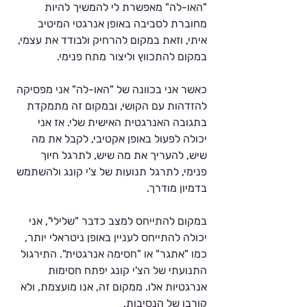
"האו-לה" מאפשרת לי להמשיך להיות 
מחוברת לסביבה באופן אנרגטי המיטיב 
איתי, וזאת במקום להרחיק ולבודד את עצמי, 
במקום להתכווץ וליצור מתח פנימי.
כאשר אני בכוונה של "האו-לה" אני מפסיקה 
להזדהות עם הקושי, ובמקום זה מתמקדת 
בתגובה האנרגטית האישית שלי. אז אני 
יכולה לפעול באופן אקטיבי, לקבל את מה 
שיש, להעריך את מה שיש, לתרגל חיוך 
פנימי, לתרגל תנועות של צ'י קונג ולהשתמש 
בדמיון מודרך. 
במקום להתייחס למצב כדבר "שלילי", אני 
יכולה להתייחס לעניין באופן ניטראלי יותר, 
כמו "אתגר" או "חסימה אנרגטית". התירגול 
התנועתי של הצ'י קונג יפתח חסימות 
אנרגטיות אלו. ממקום זה, אנו מועצמת, ולא 
קורבן של הנסיבות. 