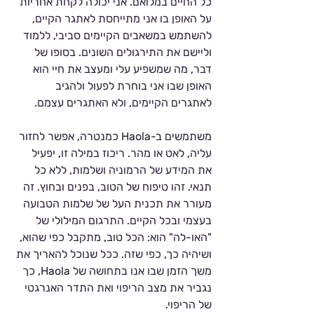
כל החיים במלואם. אני יכולה לקחת אחריות 
על האופן בו אני מתייחסת לאתגר הקיים, 
להשתמש במשאבים הקיימים סביבי, ללמוד 
וליישם את התירגולים השונים. בסופו של 
דבר, מה שמשפיע עלי ומעצב את חיי הוא 
האופן שבו אני בוחרת לפעול ולהגיב 
לאתגרים הקיימים, ולא האתגרים עצמם. 
משתמשים ב-Haola כמנטרה, אפשר לחזור 
עליה, לאט או מהר. ריכוז במילה זו, יפעיל 
את המידע של הרמוניה ושלמות, ללא כל 
תנאי. זהו טיפוח של הטוב, בפנים ובחוץ. זה 
מעורר את תכנית העל של שלמות הטבועה 
בעצמי ובכל הקיים. התרגום המילולי של 
"האו-לה" הוא: הכל טוב, מתקבל כפי שהוא, 
ושיהיה כך, כפי שזה. ככל שנוכל להאריך את 
משך הזמן שבו אנו בתחושה של Haola, כך 
נגביר את מצב הריפוי ואת התדר האנרגטי 
של הריפוי.