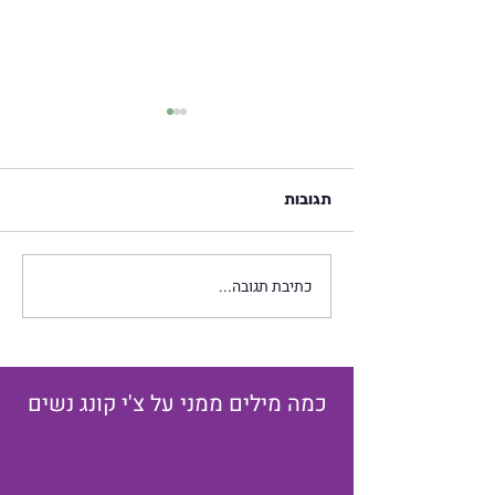
תגובות
כתיבת תגובה...
חיזוק הכליות - נושא
משמעותי בתירגול צ'י קונג
נשים
כמה מילים ממני על צ'י קונג נשים