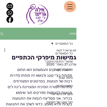
פוסט
כל המאמרים
זמן קריאה 1 דקות
כל המאמרים
גמישות מיפרקי הכתפיים
שיעורי הדגמה והסבר
עודכן:
21 באפר׳ 2020
 הנעת מפרקים והגמשתם הוא תחום 
תירגול צ'י קונג
מפותח בצ'י קונג ולנושא זה פותחו סדרות 
טיפול עצמי
רבות של תנועות. בסרטונים המצורפים 
רפואה סינית
מדגימה המורה הסינית המצויינת ג'ינה לים 
תנועות להגמשת מפרקים תוך שימוש 
מקורות והשראה
בכדור. אני ממליצה לנסות את התנועות 
הצ'י קונג של האישה
בקלות וללא מאמץ. כדאי לשלב את התנועות 